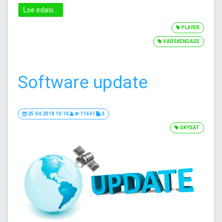
Loe edasi...
PLAYER
VÄRSKENDAGE
Software update
25.04.2018 10:10
11691
0
SKYSAT