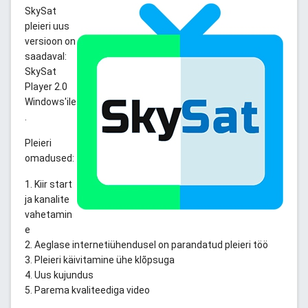
SkySat
pleieri uus
versioon on
saadaval:
SkySat
Player 2.0
Windows'ile
.
Pleieri
omadused:
1. Kiir start
ja kanalite
vahetamin
e
2. Aeglase internetiühendusel on parandatud pleieri töö
3. Pleieri käivitamine ühe klõpsuga
4. Uus kujundus
5. Parema kvaliteediga video